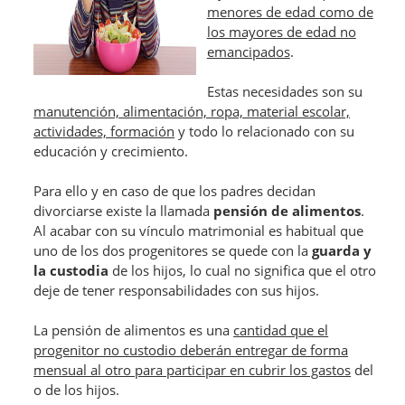
menores de edad como de
los mayores de edad no
emancipados
.
Estas necesidades son su
manutención, alimentación, ropa, material escolar,
actividades, formación
y todo lo relacionado con su
educación y crecimiento.
Para ello y en caso de que los padres decidan
divorciarse existe la llamada
pensión de alimentos
.
Al acabar con su vínculo matrimonial es habitual que
uno de los dos progenitores se quede con la
guarda y
la custodia
de los hijos, lo cual no significa que el otro
deje de tener responsabilidades con sus hijos.
La pensión de alimentos es una
cantidad que el
progenitor no custodio deberán entregar de forma
mensual al otro para participar en cubrir los gastos
del
o de los hijos.